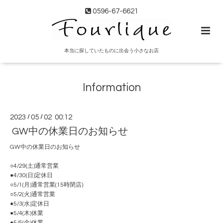
0596-67-6621
本当に探していたものに出会う小さなお店
Information
2023
/
05
/
02 00:12
GW中の休業日のお知らせ
GW中の休業日のお知らせ
○4/29(土)通常営業
●4/30(日)定休日
○5/1(月)通常営業(15時閉店)
○5/2(火)通常営業
●5/3(水)定休日
●5/4(木)休業
●5/5(金)休業