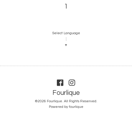
1
Select Language
▼
Fourlique
©2026
Fourlique
. All Rights Reserved.
Powered by
fourlique